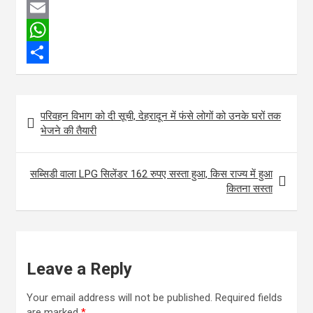
a
T
c
w
E
e
i
m
W
b
t
a
h
S
o
t
i
a
h
Post
परिवहन विभाग को दी सूची, देहरादून में फंसे लोगों को उनके घरों तक
o
e
l
t
a
navigation
भेजने की तैयारी
k
r
s
r
A
e
सब्सिडी वाला LPG सिलेंडर 162 रुपए सस्ता हुआ, किस राज्य में हुआ
p
कितना सस्ता
p
Leave a Reply
Your email address will not be published.
Required fields
are marked
*