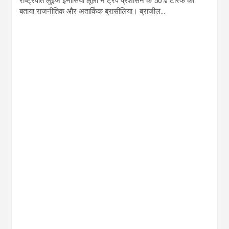
राष्ट्रपति लुईज इनासियो लूला ने ट्रंप प्रशासन के 50% टैरिफ को
बताया राजनीतिक और अतार्किक ब्रासीलिया। ब्राजील…