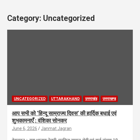
Category:
Uncategorized
UNCATEGORIZED
UTTARAKHAND
उत्तराखंड
उत्तराखण्ड
आप सभी को ‘हिन्दू साम्राज्य दिवस’ की हार्दिक बधाई एवं
शुभकामनाएँ : वंशिका सोनकर
June 6, 2026
Janmat Jagran