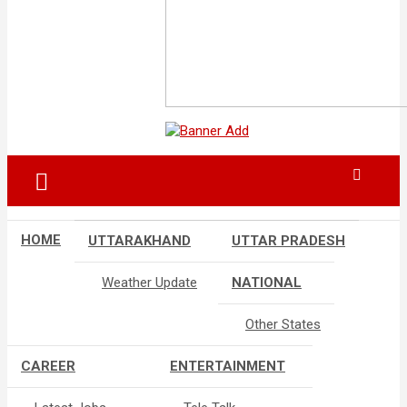
HOME
UTTARAKHAND
UTTAR PRADESH
Weather Update
NATIONAL
Other States
CAREER
ENTERTAINMENT