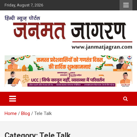
Skip
Friday, August 7, 2026
to
content
Home
Blog
Tele Talk
Category:
Tele Talk