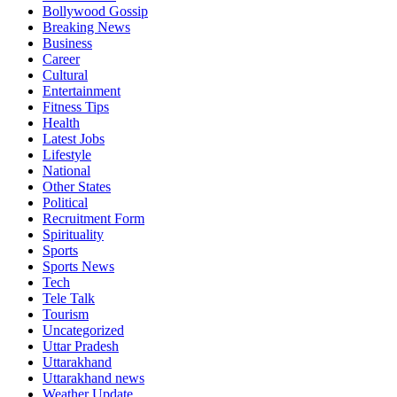
Bollywood Gossip
Breaking News
Business
Career
Cultural
Entertainment
Fitness Tips
Health
Latest Jobs
Lifestyle
National
Other States
Political
Recruitment Form
Spirituality
Sports
Sports News
Tech
Tele Talk
Tourism
Uncategorized
Uttar Pradesh
Uttarakhand
Uttarakhand news
Weather Update