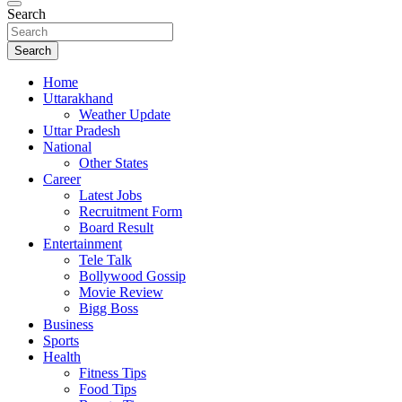
Search
Search
Home
Uttarakhand
Weather Update
Uttar Pradesh
National
Other States
Career
Latest Jobs
Recruitment Form
Board Result
Entertainment
Tele Talk
Bollywood Gossip
Movie Review
Bigg Boss
Business
Sports
Health
Fitness Tips
Food Tips