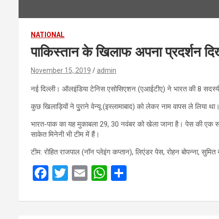
NATIONAL
पाकिस्तान के खिलाफ अपना प्रदर्शन दिखा
November 15, 2019
admin
नई दिल्ली। ऑलइंडिया टेनिस एसोसिएशन (एआईटीए) ने भारत की 8 सदस्यीय ट
कुछ खिलाड़ियों ने पुुराने वेन्यू (इस्लामाबाद) को लेकर नाम वापस ले लिय
भारत-पाक का यह मुकाबला 29, 30 नवंबर को खेला जाना है। पेस की एक साल बाद
साकेत मिनेनी भी टीम में हैं।
टीम: रोहित राजपाल (नॉन प्लेइंग कप्तान), लिएंडर पेस, रोहन बोपन्ना, सुमि
F
T
E
W
S
a
wi
m
h
h
ce
tt
ail
at
ar