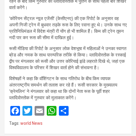
रहने के बाद किम गुरुवार को व्लादिवोस्तोक में पुतिन के साथ पहली बार शिखर
वार्ता करेंगे।
‘कोरियन सेंट्रल न्यूज एजेंसी’ (केसीएनए) की एक रिपोर्ट के अनुसार वह
अपनी निजी ट्रेन में बुधवार तड़के रूस के लिए रवाना हुए थे। उनके साथ गए
प्रतिनिधिमंडल में विदेश मंत्री री योंग हो भी शामिल हैं। किम की ट्रेन तूमन
नदी पार कर रूस की सीमा में दाखिल हुई।
रूसी मीडिया की रिपोर्ट के अनुसार लोक वेशभूषा में महिलाओं ने उनका स्वागत
ब्रेड और नमक के साथ पारम्परिक तरीके से किया। व्लादिवोस्तोक के रस्काई
द्वीप पर मंगलवार को रूसी और उत्तर कोरियाई झंडे लहराते दिखे थे, जहां एक
विश्वविद्यालय के परिसर में शिखर वार्ता होने की संभावना है।
विशेषज्ञों ने कहा कि वॉशिंगटन के साथ गतिरोध के बीच किम व्यापक
अंतरराष्ट्रीय समर्थन की तलाश कर रहे हैं। रूसी सरकार के मुख्यालय
‘क्रेमलिन’ ने मंगलवार को कहा था कि दोनों नेता रूस के पूर्वी शहर
व्लादिवोस्तोक में गुरुवार को मुलाकात करेंगे।
F
T
E
W
S
a
wi
m
h
h
Tags:
world News
ce
tt
ail
at
ar