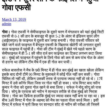
गोवा एफसी
March 13, 2019
admin
गोवा।
गोवा एफसी ने सेमीफाइनल के दूसरे चरण में मंगलवार को यहां मुंबई सिटी
एफसी से 0-1 की हार के बावजूद भी कुल 5-2 के अंतर से इंडियन सुपर लीग
(आईएसएल) के फाइनल में दूसरी बार जगह बनायी। गोवा एफसी रविवार को
खेले जाने वाले फाइनल में बेंगलुरु एफसी के खिलाफ खेलेगी जो लगातार दूसरे
साल फाइनल में पहुंची है। गोवा की टीम ने मुंबई में खेले गये पहले चरण के
सेमीफाइनल में ही 5-1 की जीत दर्ज कर फाइनल का टिकट लगभग कटा लिया
था। मुंबई को फाइनल में पहुंचने के लिये गोवा को कम से कम पांच गोल के अंतर
से हराना था लेकिन टीम मैच में एक ही गोल कर पायी।
राफेल बासतोस ने मैच के छठे मिनट में ही गोल कर मुंबई का खाता खोला लेकिन
इसके बाद दोनों टीमें 90 मिनट के मुकाबले में कोई गोल नहीं कर सकी। गोवा
चिंतित तो नहीं थी, लेकिन उसकी तरफ से प्रयास ज्यादा नहीं हो रहे थे। 17वें
मिनट में उसे कॉर्नर मिला जिस पर गोल नहीं हो सका। पांच मिनट बाद नवीन
कुमार ने गोवा को दूसरा गोल खाने से बचा लिया। राफेल ने मोदू सोगू को पास
दिया। सोगू के प्रयास को नवीन ने शानदार तरीके से रोक मुंबई को निराश
किया। गोवा का डिफेंस हालांकि मुंबई पर ज्यादा दबाव नहीं बना पा रहा था। इस
बीच 34वें मिनट में गोवा के अहमद को मैच का पहला पीला कार्ड मिला। इसी
मिनट में राफेल ने फ्री किक पर शानदार शॉट से नवीन की परीक्षा ली जिसमें