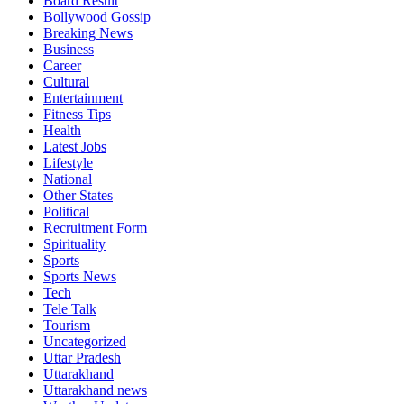
Board Result
Bollywood Gossip
Breaking News
Business
Career
Cultural
Entertainment
Fitness Tips
Health
Latest Jobs
Lifestyle
National
Other States
Political
Recruitment Form
Spirituality
Sports
Sports News
Tech
Tele Talk
Tourism
Uncategorized
Uttar Pradesh
Uttarakhand
Uttarakhand news