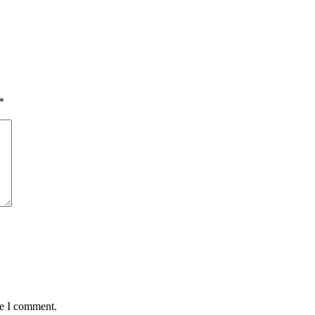
*
me I comment.