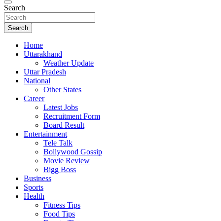
Search
Search
Home
Uttarakhand
Weather Update
Uttar Pradesh
National
Other States
Career
Latest Jobs
Recruitment Form
Board Result
Entertainment
Tele Talk
Bollywood Gossip
Movie Review
Bigg Boss
Business
Sports
Health
Fitness Tips
Food Tips