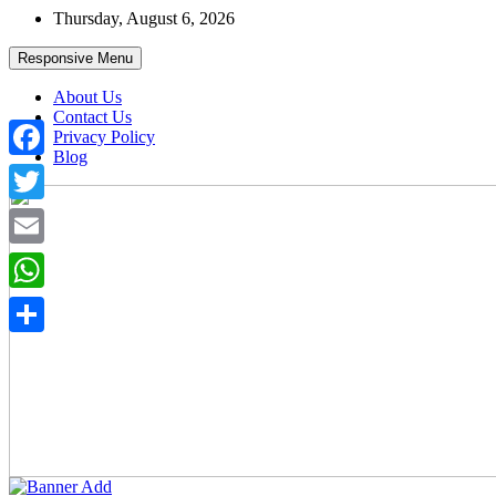
Skip
Thursday, August 6, 2026
to
content
Responsive Menu
About Us
Contact Us
Privacy Policy
Blog
Facebook
Twitter
Email
WhatsApp
Share