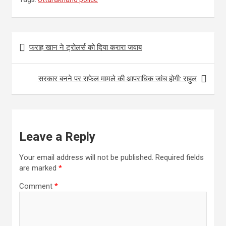
b
t
a
h
S
o
t
i
a
h
o
e
l
t
a
Post
फराह खान ने ट्रोलर्स को दिया करारा जवाब
k
r
s
r
navigation
A
e
सरकार बनने पर राफेल मामले की आपराधिक जांच होगी: राहुल
p
p
Leave a Reply
Your email address will not be published.
Required fields
are marked
*
Comment
*