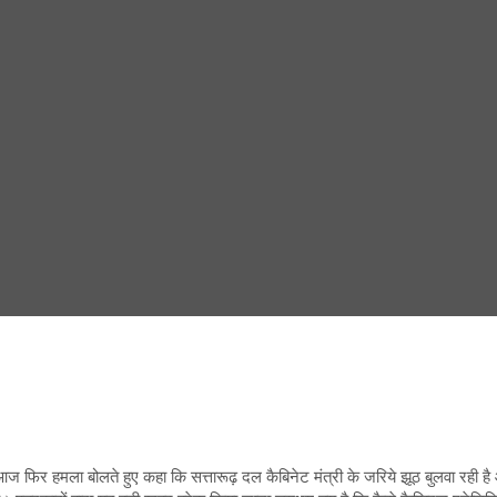
 पर आज फिर हमला बोलते हुए कहा कि सत्तारूढ़ दल कैबिनेट मंत्री के जरिये झूठ बुलवा रही 