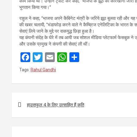
काम किया था। उन्होंने ट्वीट कर कहा, ‘‘भाजपा के झूठ का कारखाना जारी है।
भुगतान किया गया।’’
राहुल ने कहा, ‘‘भाजपा अपने कैबिनेट मंत्री के जरिये झूठ बुलवा रही और
की खबर चलायी, ‘‘भंडाफोड़ करने वाले ने कैम्ब्रिज एनेलिटिका के भारत के 
सेवाएं लिये जाने के मुद्दे पर वाकयुद्ध छिड़ा हुआ है।
यह कंपनी संदेह के घेरे में तब आयी जब सोशल मीडिया प्लेटफार्म फेसबुक ने 
और उसके प्रमुख ने कंपनी की सेवाएं ली थीं।
F
T
E
W
S
a
wi
m
h
h
Tags:
Rahul Gandhi
ce
tt
ail
at
ar
b
er
s
e
o
A
Post
o
p
navigation
हाउसफुल 4 के लिए उत्साहित हैं कृति
k
p