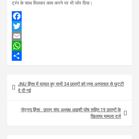
ट्रंप के साथ मिलकर काम करने पर भी जोर दिया।
F
a
T
c
w
E
e
i
m
W
b
t
a
h
S
o
t
i
a
h
Post
JNU हिंसा में घायल हुए सभी 34 छात्रों को एम्स अस्पताल से छुट्टी
o
e
l
t
a
navigation
दे दी गई
k
r
s
r
A
e
जेएनयू हिंसा : छात्र संघ अध्यक्ष आइशी घोष सहित 19 छात्रों के
p
खिलाफ मामला दर्ज
p