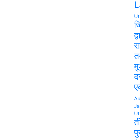
L
Ut
ज
द्
स
त
म
द
ए
Au
Ja
Ut
त
प