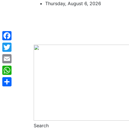
Skip
Thursday, August 6, 2026
to
content
Facebook
Twitter
Email
WhatsApp
Share
Search