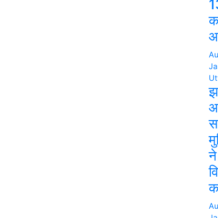
1
क
आर
Au
Ja
Ut
झ
आ
स
मु
न
व
क
Au
Ja