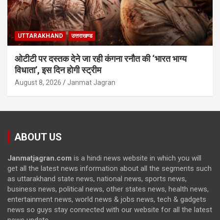
UTTARAKHAND
उत्तराखण्ड
ओटीटी पर दस्तक देने जा रही कंगना रनौत की ‘भारत भाग्य
विधाता’, इस दिन होगी स्ट्रीम
August 8, 2026
Janmat Jagran
ABOUT US
Janmatjagran.com
is a hindi news website in which you will
get all the latest news information about all the segments such
as uttarakhand state news, national news, sports news,
business news, political news, other states news, health news,
entertainment news, world news & jobs news, tech & gadgets
news so guys stay connected with our website for all the latest
news update.