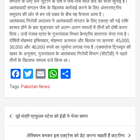
संगठन के लिए धन जुटाने के दोष में पांच-पांच साल कैद की सजा सुनाई है।
आतंकवादी संगठन जैश के खिलाफ कार्रवाई करने के लिए अंतरराष्ट्रीय
समुदाय की ओर से बन रहे दबाव के बीच यह फैसला आया है।
आतंकवाद निरोधी अदालत ने आतंकवादी संगठन के लिए एकत्र की गई राशि
बरामद होने के बाद शुक्रवार को अलग-अलग मामलों में तीनों को दोषी करार
दिया। उन्हें पंजाब प्रांत के गुजरांवाला स्थित केन्द्रीय कारागार भेजा गया है।
दोषियों मोहम्मद इफ्तिखार, मोहम्मद अजमल और बिलाल पर क्रमश: 45,000,
50,000 और 40,000 रुपये का जुर्माना लगाया गया है।एक्सप्रेस ट्रिब्यून की
खबर के अनुसार, गुजरांवाला के आतंकवाद निरोधी विभाग (सीटीडी) ने पहले
तीनों के खिलाफ मामला दर्ज किया था।
F
T
E
W
S
a
wi
m
h
h
Tags:
Pakistan News
ce
tt
ail
at
ar
b
er
s
e
Post
o
A
पूर्व मंत्री प्रफुल्ल पटेल को ईडी ने भेजा समन
navigation
o
p
k
p
लेस्बियन बनकर इस एक्ट्रेस को डेट करना चाहती हैं कटरीना