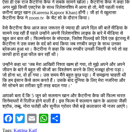
ऐसा ही एक राज कैटरीना कैफ ने सबके सामने खोला। कैटरीना कैफ ने कहा कि
अगर मुझे किसी एक्ट्रेस के साथ रिलेशनशिप में आना हो तो, मेरी पहली पसंद
करीना कपूर खान (Kareena Kapoor Khan) होंगी। जी हां ये खुलासा
कैटरीना कैफ ने zoom tv के चैट शो के दौरान किया।
वेसे कैटरीना कैफ आज कल जरूरत से ज्यादा ही अपने दिल की बातें मीडिया के
सामने रख रही हैं पहले उन्होंने अपनी रिलेशनशिप लाइफ के बारे में मीडिया से
खुल कर बात की। फिल्मफेयर के संपादक, जितेश पिल्लई को दिये एक इंटरव्यू में
कैटरीना ने उस वक्त के दर्द को बयां किया जब रणबीर कपूर के साथ उनका
ब्रेकअप हुआ था। कैटरीना ने कहा कि जब रणबीर उनकी जिंदगी से गये तो वह
काफी हारा हुआ फील कर रहीं थी।
उन्होंने कहा था ‘जब मेरा आखिरी रिश्ता खत्म हो गया, तो मुझे अपने और अपने
जीवन के बारे में बहुत सी चीजों का विश्लेषण करने के लिए मजबूर होना पड़ा।
जो होना था, वो हो गया। उस समय मैंने बहुत कुछ पढ़ा। मैं समझना चाहती थी
कि हम इंसान कैसे काम करते हैं। उसके बाद दुनिया के लिए मेरा नजरिया और
मेरे सोचने का तरीका पूरी तरह बदल गया।’
आपको बता दें कि 5 जून को सलमान खान और कैटरीना कैफ की फिल्म भारत
सिनेमाघरों में रिलीज होने वाली हैं। इस फिल्म में सलमान खान के अलावा जैकी
श्रॉफ, तब्बू, नोरा फतेही और सुनील ग्रोवर जैसे बड़े कलाकार भी नजर आएंगे।
Facebook
Twitter
Email
WhatsApp
Share
Tags:
Katrina Kaif