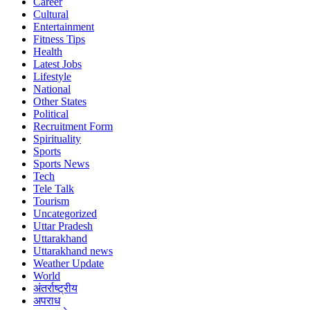
Career
Cultural
Entertainment
Fitness Tips
Health
Latest Jobs
Lifestyle
National
Other States
Political
Recruitment Form
Spirituality
Sports
Sports News
Tech
Tele Talk
Tourism
Uncategorized
Uttar Pradesh
Uttarakhand
Uttarakhand news
Weather Update
World
अंतर्राष्ट्रीय
अपराध