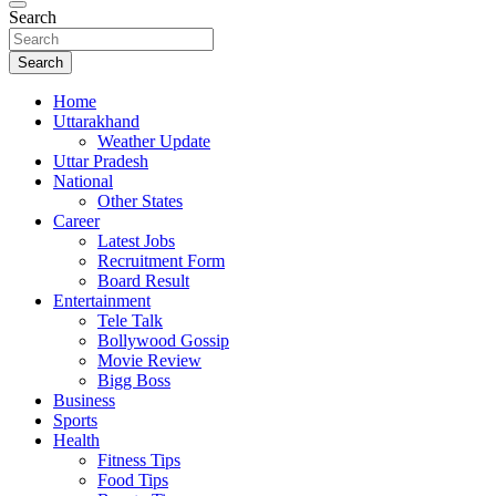
Search
Search
Home
Uttarakhand
Weather Update
Uttar Pradesh
National
Other States
Career
Latest Jobs
Recruitment Form
Board Result
Entertainment
Tele Talk
Bollywood Gossip
Movie Review
Bigg Boss
Business
Sports
Health
Fitness Tips
Food Tips