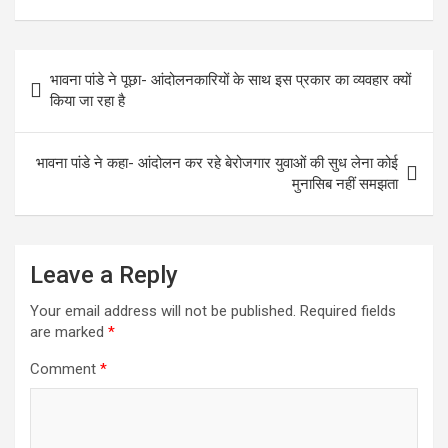
ce
tt
ail
at
ar
b
er
s
e
Post
o
A
भावना पांडे ने पूछा- आंदोलनकारियों के साथ इस प्रकार का व्यवहार क्यों
navigation
o
p
किया जा रहा है
k
p
भावना पांडे ने कहा- आंदोलन कर रहे बेरोजगार युवाओं की सुध लेना कोई
मुनासिब नहीं समझता
Leave a Reply
Your email address will not be published.
Required fields
are marked
*
Comment
*