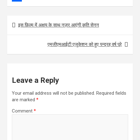
b
t
a
h
S
o
t
i
a
h
Post
इस फ़िल्म में अक्षय के साथ नज़र आएंगी कृति सेनन
o
e
l
t
a
navigation
k
r
s
r
एमजीएमआईटी एजुकेशन को हुए पन्द्रह वर्ष पूरे
A
e
p
p
Leave a Reply
Your email address will not be published.
Required fields
are marked
*
Comment
*