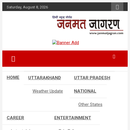
Skip
Saturday, August 8, 2026
to
content
HOME
UTTARAKHAND
UTTAR PRADESH
Weather Update
NATIONAL
Other States
CAREER
ENTERTAINMENT