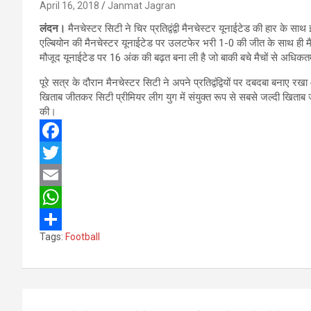
April 16, 2018
Janmat Jagran
लंदन।
मैनचेस्टर सिटी ने चिर प्रतिद्वंद्वी मैनचेस्टर यूनाईटेड की हार के स
एल्बियोन की मैनचेस्टर यूनाईटेड पर उलटफेर भरी 1-0 की जीत के साथ ही म
मौजूद यूनाईटेड पर 16 अंक की बढ़त बना ली है जो बाकी बचे मैचों से अधि
पूरे सत्र के दौरान मैनचेस्टर सिटी ने अपने प्रतिद्वंद्वियों पर दबदबा बनाए
खिताब जीतकर सिटी प्रीमियर लीग युग में संयुक्त रूप से सबसे जल्दी खिता
की।
F
a
T
c
w
E
e
i
m
W
Tags:
Football
b
t
a
h
S
o
t
i
a
h
o
e
l
t
a
Post
k
r
s
r