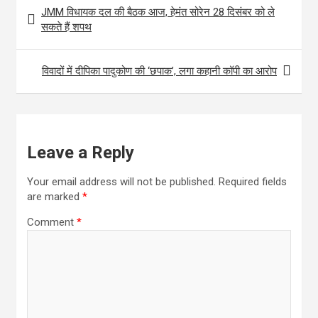
Post
JMM विधायक दल की बैठक आज, हेमंत सोरेन 28 दिसंबर को ले
o
e
l
t
a
navigation
सकते हैं शपथ
k
r
s
r
A
e
विवादों में दीपिका पादुकोण की ‘छपाक’, लगा कहानी कॉपी का आरोप
p
p
Leave a Reply
Your email address will not be published.
Required fields
are marked
*
Comment
*