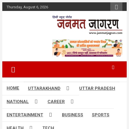
Skip
Thursday, August 6, 2026
to
content
HOME
UTTARAKHAND
UTTAR PRADESH
NATIONAL
CAREER
ENTERTAINMENT
BUSINESS
SPORTS
HEALTH
TECH