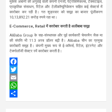
मुकेश अंबानी की अगुवाई वाली कंपनी एनर्जी, पेट्रोकेमिकल्स, टेक्सटाइल,
प्राकृतिक संसाधन, रिटेल और टेलीकॉम्यूनिकेशन सहित कई सेक्टर्स में
कारोबार कर रही है। गत शुक्रवार को समूह का बाजार पूंजीकरण
10,13,892.21 करोड़ रुपये रहा था।
E-Commerce, Retail में कारोबार करती है अलीबाबा समूह
AliBaba Group के सह-संस्थापक और पूर्व कार्यकारी चेयरमैन जैक मा
की संपत्ति भी 11.3 अरब डॉलर बढ़ी है। Alibaba चीन का प्रमुख
कारोबारी समूह है। कंपनी मुख्य रूप से ई-कॉमर्स, रिटेल, इंटरनेट और
टेक्नोलॉजी सेक्टर रमें कारोबार करती है।
F
a
T
c
w
E
e
i
m
W
b
t
a
h
S
o
t
i
a
h