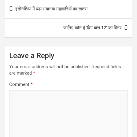
o
e
l
t
a
Post
इंडोनेशिया में बढ़ा भयानक महामारियों का खतरा
k
r
s
r
navigation
A
e
जानिए कौन है ‘बिग बॉस 12’ का विनर
p
p
Leave a Reply
Your email address will not be published.
Required fields
are marked
*
Comment
*