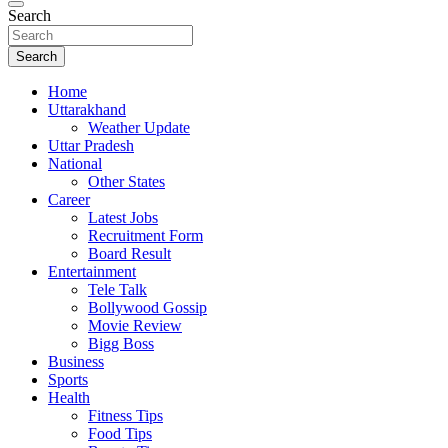
Search
Search
Home
Uttarakhand
Weather Update
Uttar Pradesh
National
Other States
Career
Latest Jobs
Recruitment Form
Board Result
Entertainment
Tele Talk
Bollywood Gossip
Movie Review
Bigg Boss
Business
Sports
Health
Fitness Tips
Food Tips