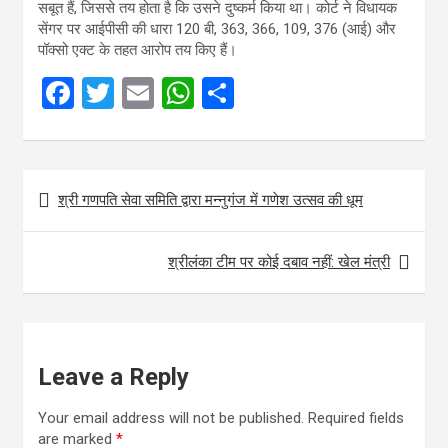
सबूत हैं, जिससे तय होता है कि उसने दुष्कर्म किया था। कोर्ट ने विधायक
सेंगर पर आईपीसी की धारा 120 बी, 363, 366, 109, 376 (आई) और
पॉक्सो एक्ट के तहत आरोप तय किए हैं।
F
T
E
W
S
a
wi
m
h
h
ce
tt
ail
at
ar
Post
b
er
s
e
श्री गणपति सेवा समिति द्वारा मन्नुगंज में गणेश उत्सव की धूम
navigation
o
A
o
p
श्रीलंका टीम पर कोई दबाव नहीं: खेल मंत्री
k
p
Leave a Reply
Your email address will not be published.
Required fields
are marked
*