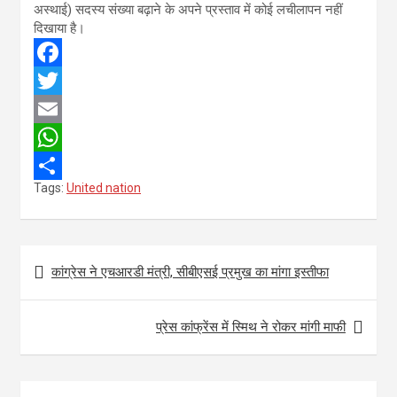
अस्थाई) सदस्य संख्या बढ़ाने के अपने प्रस्ताव में कोई लचीलापन नहीं
दिखाया है।
F
a
T
c
w
E
e
i
m
W
Tags:
United nation
b
t
a
h
S
o
t
i
a
h
o
e
l
t
a
Post
कांग्रेस ने एचआरडी मंत्री, सीबीएसई प्रमुख का मांगा इस्तीफा
k
r
s
r
navigation
A
e
प्रेस कांफ्रेंस में स्मिथ ने रोकर मांगी माफी
p
p