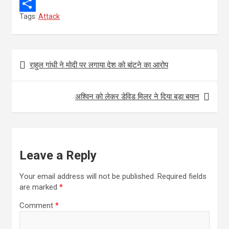
e
i
m
W
Tags:
Attack
b
t
a
h
S
o
t
i
a
h
o
e
l
t
a
Post
राहुल गांधी ने मोदी पर लगाया देश को बांटने का आरोप
k
r
s
r
navigation
A
e
अश्विन को लेकर डेविड मिलर ने दिया बड़ा बयान
p
p
Leave a Reply
Your email address will not be published.
Required fields
are marked
*
Comment
*