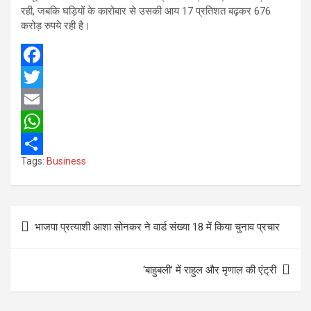
रही, जबकि घड़ियों के कारोबार से उसकी आय 17 प्रतिशत बढ़कर 676
करोड़ रुपये रही है।
F
a
T
c
w
E
e
i
m
W
Tags:
Business
b
t
a
h
S
o
t
i
a
h
o
e
l
t
a
Post
भाजपा प्रत्याशी आशा सोनकर ने वार्ड संख्या 18 में किया चुनाव प्रचार
k
r
s
r
navigation
A
e
‘बाहुबली’ में राहुल और मृणाल की एंट्री
p
p