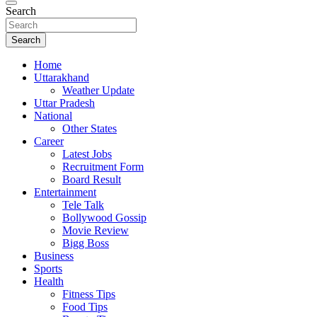
Search
Search
Home
Uttarakhand
Weather Update
Uttar Pradesh
National
Other States
Career
Latest Jobs
Recruitment Form
Board Result
Entertainment
Tele Talk
Bollywood Gossip
Movie Review
Bigg Boss
Business
Sports
Health
Fitness Tips
Food Tips