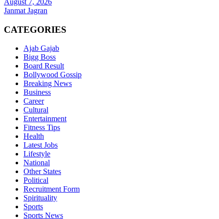
August 7, 2026
Janmat Jagran
CATEGORIES
Ajab Gajab
Bigg Boss
Board Result
Bollywood Gossip
Breaking News
Business
Career
Cultural
Entertainment
Fitness Tips
Health
Latest Jobs
Lifestyle
National
Other States
Political
Recruitment Form
Spirituality
Sports
Sports News