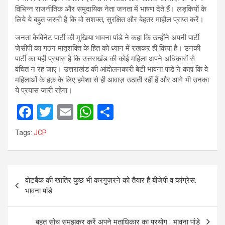
विभिन्न राजनीतिक और समुदायिक नेता जनता में भाषण देते हैं। लड़कियों के
लिये ये बहुत जरुरी है कि वो सशक्त, सुरक्षित और बेहतर माहौल प्राप्त करें।
जनता कैबिनेट पार्टी की मुखिया भावना पांडे ने कहा कि उन्होंने अपनी पार्टी
जेसीपी का गठन मातृशक्ति के हित को ध्यान में रखकर ही किया है। उनकी
पार्टी का यही प्रयास है कि उत्तराखंड की कोई महिला अपने अधिकारों से
वंचित न रह जाए। उत्तराखंड की आंदोलनकारी बेटी भावना पांडे ने कहा कि वे
महिलाओं के हक़ के लिए हमेशा से ही आवाज़ उठाती रहीं हैं और आगे भी उनका
ये प्रयास जारी रहेगा।
F
T
E
W
S
a
wi
m
h
h
Tags:
JCP
ce
tt
ail
at
ar
b
er
s
e
Post
o
A
वोटबैंक की खातिर कुछ भी करगुज़रने को तैयार हैं बीजेपी व कांग्रेस:
navigation
o
p
भावना पांडे
k
p
बहुत सोच समझकर करें अपने मताधिकार का प्रयोग : भावना पांडे