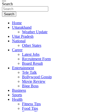
Search
Search
Home
Uttarakhand
Weather Update
Uttar Pradesh
National
Other States
Career
Latest Jobs
Recruitment Form
Board Result
Entertainment
Tele Talk
Bollywood Gossip
Movie Review
Bigg Boss
Business
Sports
Health
Fitness Tips
Food Tips