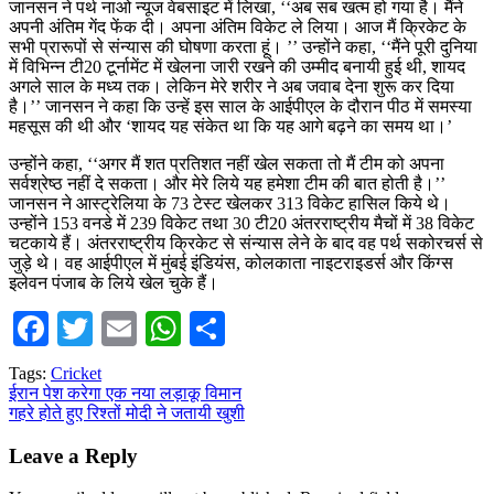
जानसन ने पर्थ नाओ न्यूज वेबसाइट में लिखा, ‘‘अब सब खत्म हो गया है। मैंने
अपनी अंतिम गेंद फेंक दी। अपना अंतिम विकेट ले लिया। आज मैं क्रिकेट के
सभी प्रारूपों से संन्यास की घोषणा करता हूं। ’’ उन्होंने कहा, ‘‘मैंने पूरी दुनिया
में विभिन्न टी20 टूर्नामेंट में खेलना जारी रखने की उम्मीद बनायी हुई थी, शायद
अगले साल के मध्य तक। लेकिन मेरे शरीर ने अब जवाब देना शुरू कर दिया
है।’’ जानसन ने कहा कि उन्हें इस साल के आईपीएल के दौरान पीठ में समस्या
महसूस की थी और ‘शायद यह संकेत था कि यह आगे बढ़ने का समय था।’
उन्होंने कहा, ‘‘अगर मैं शत प्रतिशत नहीं खेल सकता तो मैं टीम को अपना
सर्वश्रेष्ठ नहीं दे सकता। और मेरे लिये यह हमेशा टीम की बात होती है।’’
जानसन ने आस्ट्रेलिया के 73 टेस्ट खेलकर 313 विकेट हासिल किये थे।
उन्होंने 153 वनडे में 239 विकेट तथा 30 टी20 अंतरराष्ट्रीय मैचों में 38 विकेट
चटकाये हैं। अंतरराष्ट्रीय क्रिकेट से संन्यास लेने के बाद वह पर्थ सकोरचर्स से
जुड़े थे। वह आईपीएल में मुंबई इंडियंस, कोलकाता नाइटराइडर्स और किंग्स
इलेवन पंजाब के लिये खेल चुके हैं।
Facebook
Twitter
Email
WhatsApp
Share
Tags:
Cricket
Post
ईरान पेश करेगा एक नया लड़ाकू विमान
गहरे होते हुए रिश्तों मोदी ने जतायी खुशी
navigation
Leave a Reply