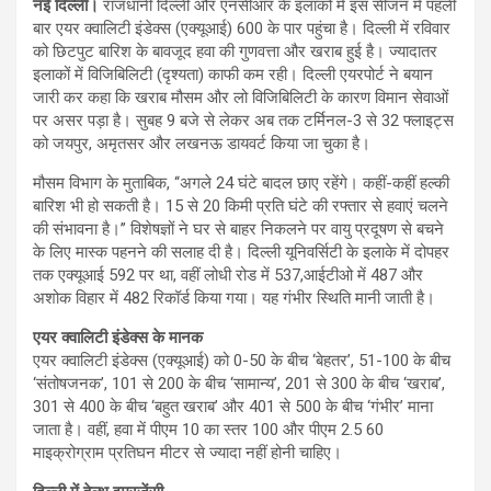
नई दिल्ली।
राजधानी दिल्ली और एनसीआर के इलाकों में इस सीजन में पहली
बार एयर क्वालिटी इंडेक्स (एक्यूआई) 600 के पार पहुंचा है। दिल्ली में रविवार
को छिटपुट बारिश के बावजूद हवा की गुणवत्ता और खराब हुई है। ज्यादातर
इलाकों में विजिबिलिटी (दृश्यता) काफी कम रही। दिल्ली एयरपोर्ट ने बयान
जारी कर कहा कि खराब मौसम और लो विजिबिलिटी के कारण विमान सेवाओं
पर असर पड़ा है। सुबह 9 बजे से लेकर अब तक टर्मिनल-3 से 32 फ्लाइट्स
को जयपुर, अमृतसर और लखनऊ डायवर्ट किया जा चुका है।
मौसम विभाग के मुताबिक, ‘‘अगले 24 घंटे बादल छाए रहेंगे। कहीं-कहीं हल्की
बारिश भी हो सकती है। 15 से 20 किमी प्रति घंटे की रफ्तार से हवाएं चलने
की संभावना है।’’ विशेषज्ञों ने घर से बाहर निकलने पर वायु प्रदूषण से बचने
के लिए मास्क पहनने की सलाह दी है। दिल्ली यूनिवर्सिटी के इलाके में दोपहर
तक एक्यूआई 592 पर था, वहीं लोधी रोड में 537,आईटीओ में 487 और
अशोक विहार में 482 रिकॉर्ड किया गया। यह गंभीर स्थिति मानी जाती है।
एयर क्वालिटी इंडेक्स के मानक
एयर क्वालिटी इंडेक्स (एक्यूआई) को 0-50 के बीच ‘बेहतर’, 51-100 के बीच
‘संतोषजनक’, 101 से 200 के बीच ‘सामान्य’, 201 से 300 के बीच ‘खराब’,
301 से 400 के बीच ‘बहुत खराब’ और 401 से 500 के बीच ‘गंभीर’ माना
जाता है। वहीं, हवा में पीएम 10 का स्तर 100 और पीएम 2.5 60
माइक्रोग्राम प्रतिघन मीटर से ज्यादा नहीं होनी चाहिए।