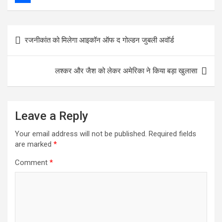
b
t
a
h
S
o
t
i
a
h
Post
रजनीकांत को मिलेगा आइकॉन ऑफ द गोल्डन जुबली अवॉर्ड
o
e
l
t
a
navigation
k
r
s
r
लश्कर और जैश को लेकर अमेरिका ने किया बड़ा खुलासा
A
e
p
p
Leave a Reply
Your email address will not be published.
Required fields
are marked
*
Comment
*