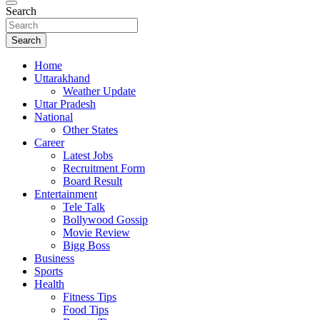
Search
Search
Home
Uttarakhand
Weather Update
Uttar Pradesh
National
Other States
Career
Latest Jobs
Recruitment Form
Board Result
Entertainment
Tele Talk
Bollywood Gossip
Movie Review
Bigg Boss
Business
Sports
Health
Fitness Tips
Food Tips