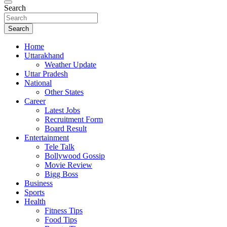
Search
Search
Home
Uttarakhand
Weather Update
Uttar Pradesh
National
Other States
Career
Latest Jobs
Recruitment Form
Board Result
Entertainment
Tele Talk
Bollywood Gossip
Movie Review
Bigg Boss
Business
Sports
Health
Fitness Tips
Food Tips