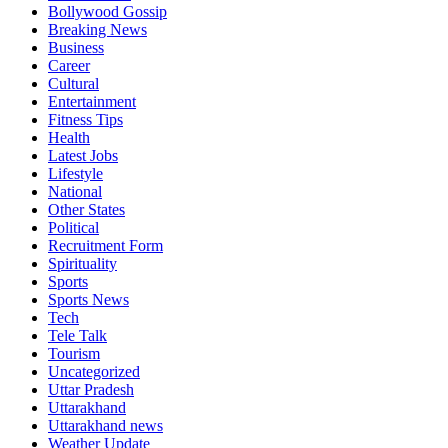
Bollywood Gossip
Breaking News
Business
Career
Cultural
Entertainment
Fitness Tips
Health
Latest Jobs
Lifestyle
National
Other States
Political
Recruitment Form
Spirituality
Sports
Sports News
Tech
Tele Talk
Tourism
Uncategorized
Uttar Pradesh
Uttarakhand
Uttarakhand news
Weather Update