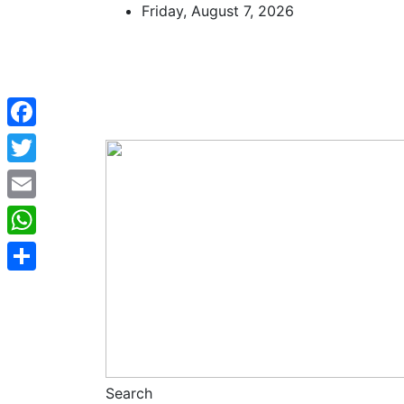
Skip
Friday, August 7, 2026
to
content
Facebook
Twitter
Email
WhatsApp
Share
Search