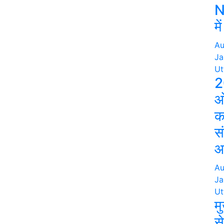
N
मे
Au
Ja
Ut
2
ओ
क
स
आ
Au
Ja
Ut
मु
स