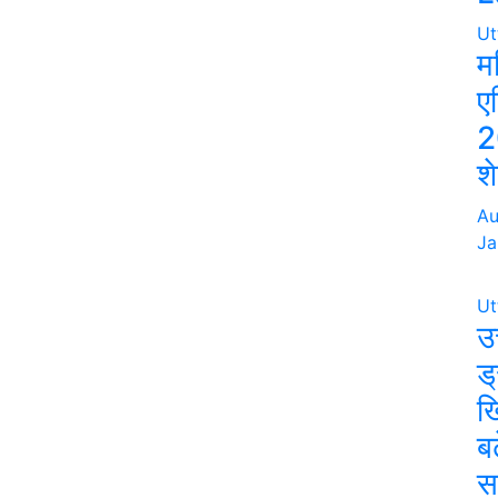
Ut
म
ए
2
श
Au
Ja
Ut
उत
ड्
ख
बढ
स