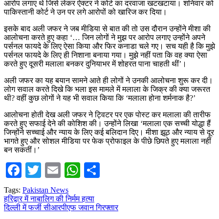
आरोप लगाए थे जिसे लेकर ऐक्टर ने कोर्ट का दरवाजा खटखटाया। शनिवार को
पाकिस्तानी कोर्ट ने उन पर लगे आरोपों को खारिज कर दिया।
इसके बाद अली जफर ने जब मीडिया से बात की तो उस दौरान उन्होंने मीशा की
आलोचना करते हुए कहा ‘… जिन लोगों ने मुझ पर आरोप लगाए उन्होंने अपने
पर्सनल फायदे के लिए ऐसा किया और फिर कनाडा चले गए। सच यही है कि मुझे
पर्सनल फायदे के लिए ही निशाना बनाया गया। मुझे नहीं पता कि वह क्या ऐसा
करते हुए दूसरी मलाला बनकर दुनियाभर में शोहरत पाना चाहती थीं’।
अली जफर का यह बयान सामने आते ही लोगों ने उनकी आलोचना शुरू कर दी।
लोग सवाल करते दिखे कि भला इस मामले में मलाला के जिक्र की क्या जरूरत
थी? वहीं कुछ लोगों ने यह भी सवाल किया कि ‘मलाला होना शर्मनाक है?’
आलोचना होती देख अली जफर ने ट्विटर पर एक पोस्ट कर मलाला की तारीफ
करते हुए सफाई देने की कोशिश की। उन्होंने लिखा ‘मलाला एक सच्ची योद्धा हैं
जिन्होंने सच्चाई और न्याय के लिए कई बलिदान दिए। मीशा झूठ और न्याय से दूर
भागते हुए और सोशल मीडिया पर फेक प्रोफाइल के पीछे छिपते हुए मलाला नहीं
बन सकतीं।’
Facebook
Twitter
Email
WhatsApp
Share
Tags:
Pakistan News
Post
हरिद्वार में नाबालिग की निर्मम हत्या
दिल्ली में फर्जी सीआरपीएफ जवान गिरफ्तार
navigation