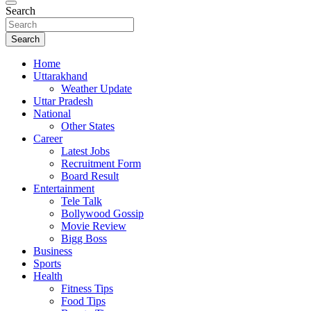
Search
Search
Home
Uttarakhand
Weather Update
Uttar Pradesh
National
Other States
Career
Latest Jobs
Recruitment Form
Board Result
Entertainment
Tele Talk
Bollywood Gossip
Movie Review
Bigg Boss
Business
Sports
Health
Fitness Tips
Food Tips