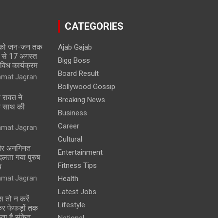
CATEGORIES
न को जन-जन तक
Ajab Gajab
ज से 17 अगस्त
Bigg Boss
िविध कार्यक्रम
Board Result
nmat Jagran
Bollywood Gossip
ह रावत ने
Breaking News
े साथ की
Business
Career
nmat Jagran
Cultural
और अनगिनत
Entertainment
दलता गया पुरुष
Fitness Tips
च
nmat Jagran
Health
Latest Jobs
स तो न करें
Lifestyle
कर फेफड़ों तक
ता है संकेत