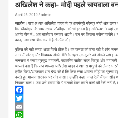
अखिलेश ने कहा- मोदी पहले चायवाला ब
April 26, 2019
admin
जालौन।
सपा अध्यक्ष अखिलेश यादव ने प्रधानमंत्री नरेन्द्र मोदी और उत्तर 
कि चौकीदार के साथ-साथ ठोंकीदार को भी हटाना है। अखिलेश ने यहां एक 
आपके बीच में… अब चौकीदार बनकर आएंगे। उन पर कितना भरोसा करोगे। योगी पर
कानून व्यवस्था ठीक करनी है तो ठोंक दो।
पुलिस को नहीं समझ आता किसे ठोंक दें। वह जनता को ठोंक रही है और जनता क
नगर में सांसद और विधायक ठोंको नीति के तहत एक दूसरे को ठोंकने लगे। उन्
जनसभा में बसपा प्रमुख मायावती, महासचिव सतीश चंद्र मिश्रा और मायावत
आपको बता दें कि सपा अध्यक्ष अखिलेश यादव ने आवारा पशुओं को लेकर भार
ट्वीट किया,‘‘आजकल आप देख रहे हैं कि किस तरह आवारा साँड़ों का गुस्सा ब
करते हुए भाजपा सरकार पर तंज कसा। उन्होंने कहा, कल रैली में एक साँड़ अ
निकाल डाला। जब उसे बताया कि ये उनको बेघर करने वालों की रैली नहीं है,
F
a
T
c
w
E