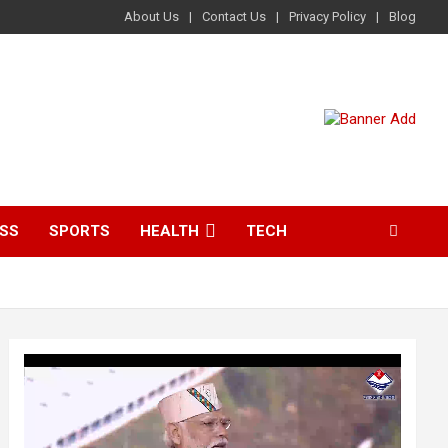
About Us
Contact Us
Privacy Policy
Blog
ESS
SPORTS
HEALTH
TECH