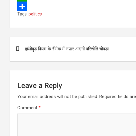
e
i
m
W
Tags:
politics
b
t
a
h
S
o
t
i
a
h
o
e
l
t
a
Post
k
r
s
r
हॉलीवुड फिल्म के रीमेक में नज़र आएंगी परिणीति चोपड़ा
navigation
A
e
p
p
Leave a Reply
Your email address will not be published.
Required fields a
Comment
*