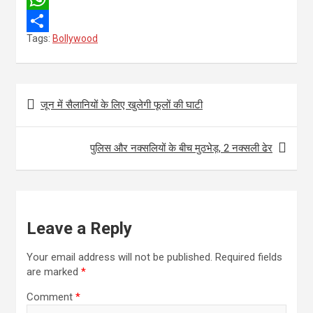
e
i
m
W
Tags:
Bollywood
b
t
a
h
S
o
t
i
a
h
o
e
l
t
a
Post
जून में सैलानियों के लिए खुलेगी फूलों की घाटी
k
r
s
r
navigation
A
e
पुलिस और नक्सलियों के बीच मुठभेड़, 2 नक्सली ढेर
p
p
Leave a Reply
Your email address will not be published.
Required fields
are marked
*
Comment
*