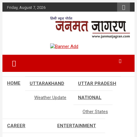
Skip
Friday, August 7, 2026
to
content
HOME
UTTARAKHAND
UTTAR PRADESH
Weather Update
NATIONAL
Other States
CAREER
ENTERTAINMENT