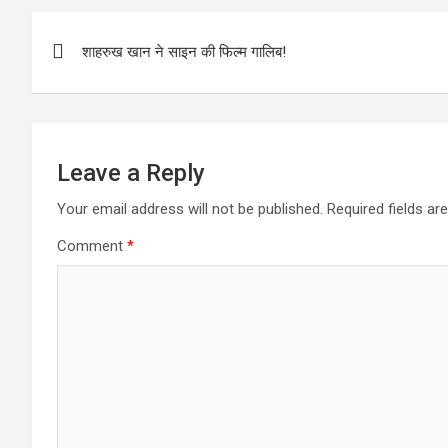
o
e
l
t
a
Post
k
r
s
r
शाहरुख खान ने साइन की फिल्म गालिब!
navigation
A
e
p
p
Leave a Reply
Your email address will not be published.
Required fields a
Comment
*