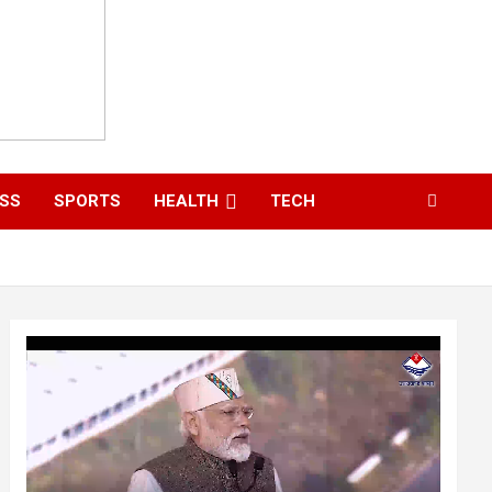
ESS
SPORTS
HEALTH
TECH