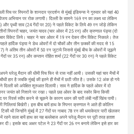
 पिच पर स्पिनरों के शानदार प्रदर्शन से मुंबई इंडियन्स ने गुरुवार को यहां 40
 विजय अभियान पर रोक लगायी। दिल्ली के सामने 169 रन का लक्ष्य था लेकिन
 पृथ्वी साव (24 गेंदों पर 20) ने पहले विकेट के लिये 49 रन जोड़े लेकिन
ीनों स्पिनरों चाहर, जयंत यादव (चार ओवर में 25 रन) और क्रुणाल पंड्या (दो
ार विकेट लिये। चाहर ने चार ओवर में 19 रन देकर तीन विकेट निकाले। तेज
ले हार्दिक पंड्या ने डेथ ओवरों में दो चौकों और तीन छक्कों की मदद से 15
7) ने अंतिम तीन ओवरों में 50 रन जुटाये जिससे मुंबई बीच के ओवरों में जूझने
ंदों पर 35 रन) और कप्तान रोहित शर्मा (22 गेंदों पर 30 रन) ने पहले विकेट
 अपने घरेलू मैदान की धीमी पिच फिर से रास नहीं आयी। उसकी यहां चार मैचों में
चौथी हार है जबकि मुंबई की इतने ही मैचों में छठी जीत है। उसके 12 अंक हो गये
दिल्ली को अपेक्षित शुरुआत दिलायी। साव ने हार्दिक के पहले ओवर में दो
पिनर जयंत को निशाने पर रखा। पहले छह ओवर के बाद स्कोर बिना किसी
 रिवर्स स्वीप करने से चूकने के कारण धवन की पारी लंबी नहीं खिंच पायी।
िल्लियां बिखेरी। इस बीच बायें हाथ के स्पिनर क्रुणाल ने आते ही कोलिन
िकी थी जिन्होंने मुंबई में 27 गेंदों पर नाबाद 78 रन की धमाकेदार पारी खेलकर
में रहने वाला बायें हाथ का यह बल्लेबाज अपने घरेलू मैदान पर पूरी तरह हताश
दी। इसके बाद अक्षर पटेल ने 23 गेंदों पर 26 रन बनाये लेकिन इसे हार का