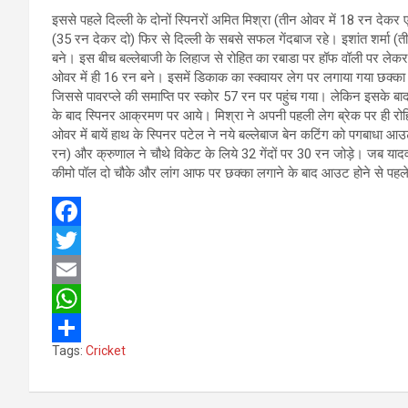
इससे पहले दिल्ली के दोनों स्पिनरों अमित मिश्रा (तीन ओवर में 18 रन देक
(35 रन देकर दो) फिर से दिल्ली के सबसे सफल गेंदबाज रहे। इशांत शर्मा (ती
बने। इस बीच बल्लेबाजी के लिहाज से रोहित का रबाडा पर हॉफ वॉली पर लेक
ओवर में ही 16 रन बने। इसमें डिकाक का स्क्वायर लेग पर लगाया गया छक्क
जिससे पावरप्ले की समाप्ति पर स्कोर 57 रन पर पहुंच गया। लेकिन इसके ब
के बाद स्पिनर आक्रमण पर आये। मिश्रा ने अपनी पहली लेग ब्रेक पर ही रो
ओवर में बायें हाथ के स्पिनर पटेल ने नये बल्लेबाज बेन कटिंग को पगबाधा
रन) और क्रुणाल ने चौथे विकेट के लिये 32 गेंदों पर 30 रन जोड़े। जब यादव आ
कीमो पॉल दो चौके और लांग आफ पर छक्का लगाने के बाद आउट होने से पहले 
F
a
T
c
w
E
e
i
m
W
Tags:
Cricket
b
t
a
h
S
o
t
i
a
h