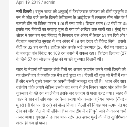
April 19, 2019
admin
नयी दिल्ली।
राहुल चाहर की अगुवाई में फिरोजशाह कोटला की धीमी प्रकृति वाली
रन से जीत दर्ज करके दिल्ली कैपिटल्स के आईपीएल में लगातार तीन जीत के
उसकी टीम नौ विकेट पररन 128 ही बना पायी। शिखर धवन (22 गेंदों पर 35) और
इसके बाद विकेटों का पतझड़ शुरू हो गया जो आखिर तक जारी रहा। मुंबई के त
ओवर में सात रन एक विकेट) ने मिलकर दस ओवर में केवल 51 रन दिये और च
गेंदबाज जसप्रीत बुमराह ने चार ओवर में 18 रन देकर दो विकेट लिये। इससे पह
गेंदों पर 32 रन बनाये। हार्दिक और उनके भाई क्रुणाल (26 गेंदों पर नाबाद 3
के बावजूद पांच विकेट पर 168 रन बनाने में सफल रहा। क्विंटन डिकाक (27 गे
के लिये 57 रन जोड़कर मुंबई को अच्छी शुरुआत दिलायी थी।
बाहर के मैदानों की उछाल लेती पिचों पर अच्छा प्रदर्शन करने वाली दिल्ली को
यह तीसरी हार है जबकि एक मैच टाई छूटा था। दिल्ली की कुल नौ मैचों में यह 
हैं और उसने दूसरे स्थान पर अपनी स्थिति मजबूत कर ली है। धवन और साव ने 
दर्शनीय चौके लगाये लेकिन इसके बाद धवन ने लेग स्पिनर चाहर और ऑफ स्
नुकसान के 48 रन था लेकिन इसके बाद एकदम से पासा पलट गया। चाहर गेंद पर
चाहर ने साव को लांग आन पर कैच कराया और कप्तान श्रेयस अय्यर (तीन) की ग
मुनरो (नौ गेंद पर दो रन) को बोल्ड किया। दिल्ली की निगाह अब ऋषभ पंत पर ट
टीम को जीत दिलायी थी लेकिन विश्व कप टीम में नहीं चुने जाने के कारण चर्चा 
नजर आया। बुमराह ने उनका आफ स्टंप उखाड़कर मुंबई की जीत सुनिश्चित कर 
अंतर ही कम हो पाया।