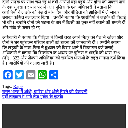
दोनों सड़क पर साथ चल रहे थे तभी आरोपी वहां पहुंचे और दोनों को जबरन पास
के एक सुनसान स्थान पर ले गए। पुलिस के एक अधिकारी ने बताया कि
आरोपियों ने लड़के को पेड़ से बांध दिया और पीड़िता को झाड़ियों में ले जाकर
उसका कथित बलात्कार किया। उन्होंने बताया कि आरोपियों ने लड़के की पिटाई
भी की। उन्होंने दोनों को घटना के बारे में किसी को कुछ नहीं बताने की धमकी दी
और मौके से फरार हो गए।
अधिकारी ने बताया कि पीड़िता ने किसी तरह अपने मित्र को पेड़ से खोला और
दोनों ने घर पहुंचकर परिवार वालों को घटना की जानकारी दी। उन्होंने बताया
कि लड़की के माता-पिता ने बुधवार को विरार थाने में शिकायत दर्ज कराई।
अधिकारी ने बताया कि शिकायत के आधार पर पुलिस ने भादंवि की धारा 376
(डी) , 323 और पोक्सो अधिनियम की संबंधित धाराओं के तहत मामला दर्ज किया
है। आरोपियों की तलाश जारी है।
Facebook
Twitter
Email
WhatsApp
Share
Tags:
Rape
Post
उत्तर भारत में आंधी, बारिश और ओले गिरने की चेतावनी
पूर्वी ताइवान में आये तेज भूकंप के झटके
navigation