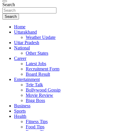
Search
Search
Home
Uttarakhand
Weather Update
Uttar Pradesh
National
Other States
Career
Latest Jobs
Recruitment Form
Board Result
Entertainment
Tele Talk
Bollywood Gossip
Movie Review
Bigg Boss
Business
Sports
Health
Fitness Tips
Food Tips