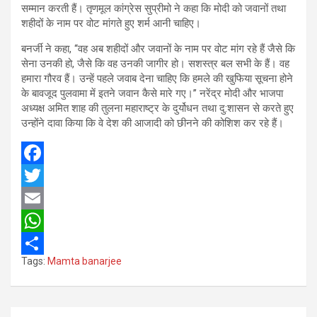
सम्मान करती हैं। तृणमूल कांग्रेस सुप्रीमो ने कहा कि मोदी को जवानों तथा
शहीदों के नाम पर वोट मांगते हुए शर्म आनी चाहिए।
बनर्जी ने कहा, ‘‘वह अब शहीदों और जवानों के नाम पर वोट मांग रहे हैं जैसे कि
सेना उनकी हो, जैसे कि वह उनकी जागीर हो। सशस्त्र बल सभी के हैं। वह
हमारा गौरव हैं। उन्हें पहले जवाब देना चाहिए कि हमले की खुफिया सूचना होने
के बावजूद पुलवामा में इतने जवान कैसे मारे गए।’’ नरेंद्र मोदी और भाजपा
अध्यक्ष अमित शाह की तुलना महाराष्ट्र के दुर्योधन तथा दु:शासन से करते हुए
उन्होंने दावा किया कि वे देश की आजादी को छीनने की कोशिश कर रहे हैं।
F
a
T
c
w
E
e
i
m
W
Tags:
Mamta banarjee
b
t
a
h
S
o
t
i
a
h
o
e
l
t
a