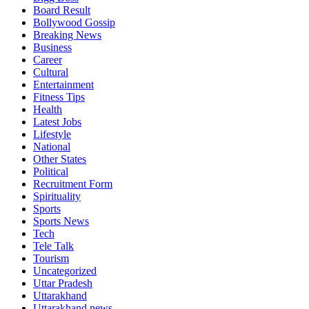
Board Result
Bollywood Gossip
Breaking News
Business
Career
Cultural
Entertainment
Fitness Tips
Health
Latest Jobs
Lifestyle
National
Other States
Political
Recruitment Form
Spirituality
Sports
Sports News
Tech
Tele Talk
Tourism
Uncategorized
Uttar Pradesh
Uttarakhand
Uttarakhand news