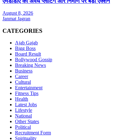
एमडीडीए का अवैध प्लाटिंग और निर्माण पर बड़ा एक्शन
August 8, 2026
Janmat Jagran
CATEGORIES
Ajab Gajab
Bigg Boss
Board Result
Bollywood Gossip
Breaking News
Business
Career
Cultural
Entertainment
Fitness Tips
Health
Latest Jobs
Lifestyle
National
Other States
Political
Recruitment Form
Spirituality