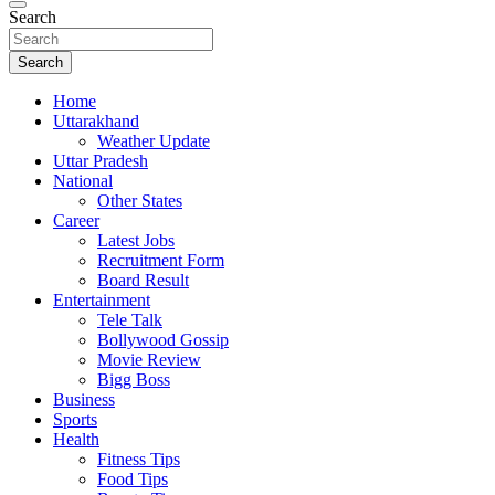
Search
Search
Home
Uttarakhand
Weather Update
Uttar Pradesh
National
Other States
Career
Latest Jobs
Recruitment Form
Board Result
Entertainment
Tele Talk
Bollywood Gossip
Movie Review
Bigg Boss
Business
Sports
Health
Fitness Tips
Food Tips