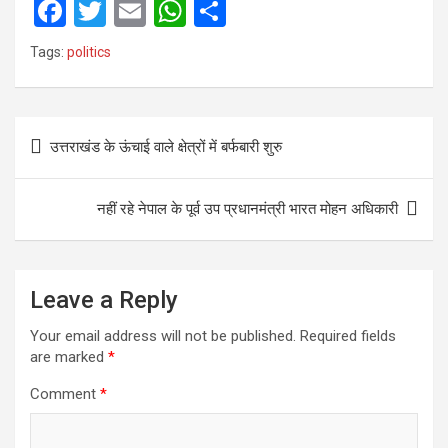
F
T
E
W
S
a
wi
m
h
h
Tags:
politics
ce
tt
ail
at
ar
b
er
s
e
Post
o
A
उत्तराखंड के ऊंचाई वाले क्षेत्रों में बर्फबारी शुरु
navigation
o
p
k
p
नहीं रहे नेपाल के पूर्व उप प्रधानमंत्री भारत मोहन अधिकारी
Leave a Reply
Your email address will not be published.
Required fields
are marked
*
Comment
*