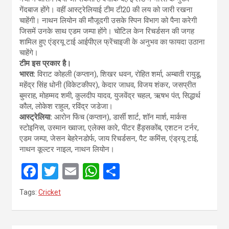
गेंदबाज होंगे। वहीं आस्ट्रेलियाई टीम टी20 की लय को जारी रखना
चाहेंगी। नाथन लियोन की मौजूदगी उसके स्पिन विभाग को पैना करेगी
जिसमें उनके साथ एडम जम्पा होंगे। चोटिल केन रिचर्डसन की जगह
शामिल हुए एंड्रयू टाई आईपीएल फ्रेंचाइजी के अनुभव का फायदा उठाना
चाहेंगे।
टीम इस प्रकार है।
भारत:
विराट कोहली (कप्तान), शिखर धवन, रोहित शर्मा, अम्बाती रायुडू,
महेंद्र सिंह धोनी (विकेटकीपर), केदार जाधव, विजय शंकर, जसप्रीत
बुमराह, मोहम्मद शमी, कुलदीप यादव, युजवेंद्र चहल, ऋषभ पंत, सिद्धार्थ
कौल, लोकेश राहुल, रविंद्र जडेजा।
आस्ट्रेलिया:
आरोन फिंच (कप्तान), डार्सी शार्ट, शॉन मार्श, मार्कस
स्टोइनिस, उस्मान ख्वाजा, एलेक्स कारे, पीटर हैंड्सकोंब, एशटन टर्नर,
एडम जम्पा, जेसन बेहरेनडोर्फ, जाय रिचर्डसन, पैट कमिंस, एंड्रयू टाई,
नाथन कूल्टर नाइल, नाथन लियोन।
F
T
E
W
S
a
wi
m
h
h
Tags:
Cricket
ce
tt
ail
at
ar
b
er
s
e