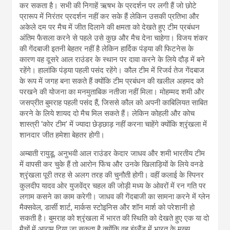
कर सकता है। सभी की निगाहें ऋषभ के प्रदर्शन पर लगी हैं जो छोटे
प्रारूप में निरंतर प्रदर्शन नहीं कर सके हैं लेकिन उसकी प्रतिभा और
अकेले दम पर मैच में जीत दिलाने की क्षमता को देखते हुए टीम प्रबंधन
अंतिम फैसला करने से पहले उसे कुछ और मैच देना चाहेगा। विजय शंकर
की गेंदबाजी इतनी बेहतर नहीं है लेकिन हार्दिक पंड्या की फिटनेस के
कारण वह दूसरे आल राउंडर के स्थान पर दावा करने के लिये दौड़ में बने
रहेंगे। हालांकि पंड्या पहली पसंद रहेंगे। कौल टीम में रिजर्व तेज गेंदबाज
के रूप में जगह बना सकते हैं क्योंकि टीम प्रबंधन की खलील अहमद को
परखने की योजना का मनमुताबिक नतीजा नहीं मिला। मोहम्मद शमी और
जसप्रीत बुमराह पहली पसंद हैं, जिससे कौल को अपनी काबिलियत साबित
करने के लिये शायद दो मैच मिल सकते हैं। लेकिन कोहली और कोच
शास्त्री ‘कोर टीम’ में ज्यादा छेड़छाड़ नहीं करना चाहेंगे क्योंकि श्रृंखला में
शानदार जीत हमेशा बेहतर होगी।
अम्बाती रायुडू, अनुभवी आल राउंडर केदार जाधव और शमी भारतीय टीम
में वापसी कर चुके हैं तो आरोन फिंच और उनके खिलाड़ियों के लिये वनडे
श्रृंखला पूरी तरह से अलग तरह की चुनौती होगी। वहीं कलाई के स्पिनर
कुलदीप यादव ओर युजवेंद्र चहल की जोड़ी मध्य के ओवरों में रन गति पर
लगाम कसने का काम करेगी। जाधव की गेंदबाजी का सामना करने में ग्लेन
मैक्सवेल, डार्सी शार्ट, मार्कस स्टोइनिस और शॉन मार्श को परेशानी हो
सकती है। बुमराह को श्रृंखला में भारत की स्थिति को देखते हुए एक या दो
मैचों में आराम दिया जा सकता है क्योंकि वह इंग्लैंड में भारत के मुख्य