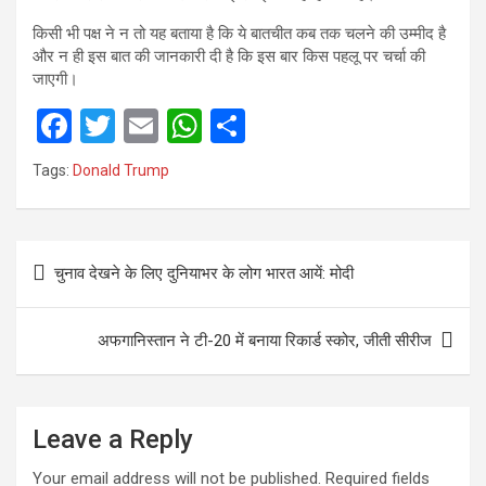
किसी भी पक्ष ने न तो यह बताया है कि ये बातचीत कब तक चलने की उम्मीद है
और न ही इस बात की जानकारी दी है कि इस बार किस पहलू पर चर्चा की
जाएगी।
F
T
E
W
S
a
wi
m
h
h
Tags:
Donald Trump
ce
tt
ail
at
ar
b
er
s
e
Post
o
A
चुनाव देखने के लिए दुनियाभर के लोग भारत आयें: मोदी
navigation
o
p
k
p
अफगानिस्तान ने टी-20 में बनाया रिकार्ड स्कोर, जीती सीरीज
Leave a Reply
Your email address will not be published.
Required fields