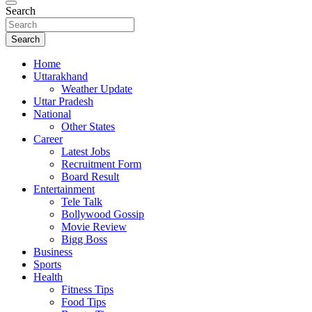
Search
Search
Home
Uttarakhand
Weather Update
Uttar Pradesh
National
Other States
Career
Latest Jobs
Recruitment Form
Board Result
Entertainment
Tele Talk
Bollywood Gossip
Movie Review
Bigg Boss
Business
Sports
Health
Fitness Tips
Food Tips