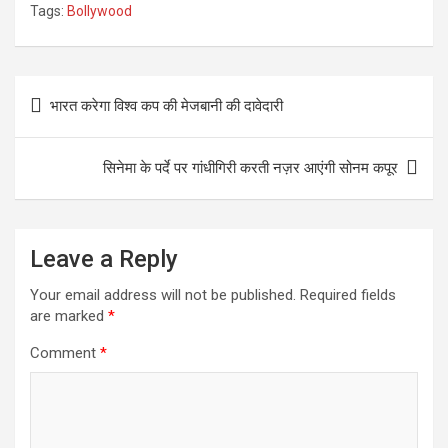
a
wi
m
h
h
Tags:
Bollywood
ce
tt
ail
at
ar
b
er
s
e
Post
o
A
भारत करेगा विश्व कप की मेजबानी की दावेदारी
navigation
o
p
k
p
सिनेमा के पर्दे पर गांधीगिरी करती नज़र आएंगी सोनम कपूर
Leave a Reply
Your email address will not be published.
Required fields
are marked
*
Comment
*