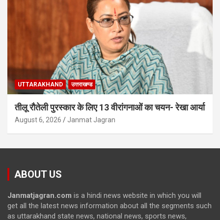
UTTARAKHAND
उत्तराखण्ड
तीलू रौतेली पुरस्कार के लिए 13 वीरांगनाओं का चयन- रेखा आर्या
August 6, 2026
Janmat Jagran
ABOUT US
Janmatjagran.com
is a hindi news website in which you will
get all the latest news information about all the segments such
as uttarakhand state news, national news, sports news,