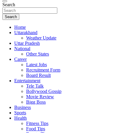
Search
Search
Home
Uttarakhand
Weather Update
Uttar Pradesh
National
Other States
Career
Latest Jobs
Recruitment Form
Board Result
Entertainment
Tele Talk
Bollywood Gossip
Movie Review
Bigg Boss
Business
Sports
Health
Fitness Tips
Food Tips