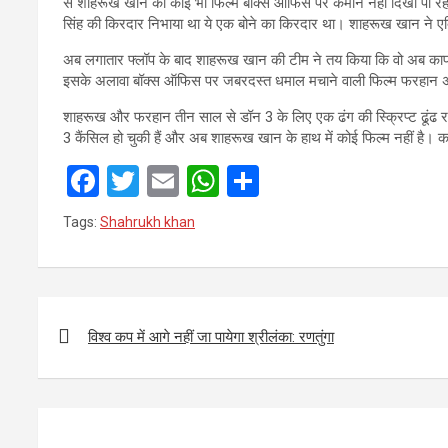
से शाहरूख खान की कोई भी फिल्म बॉक्स ऑफिस पर कमान नहीं दिखा पा रही ह
सिंह की किरदार निभाया था ये एक बोने का किरदार था। शाहरूख खान ने एक
अब लगातार फ्लॉप के बाद शाहरूख खान की टीम ने तय किया कि वो अब काफी
इसके अलावा बॉक्स ऑफिस पर जबरदस्त धमाल मचाने वाली फिल्म फरहान अख्तर
शाहरूख और फरहान तीन साल से डॉन 3 के लिए एक ढंग की स्क्रिप्ट ढूंढ रहे
3 कैंसिल हो चुकी हैं और अब शाहरूख खान के हाथ में कोई फिल्म नहीं है। क
F
T
E
W
S
a
wi
m
h
h
Tags:
Shahrukh khan
ce
tt
ail
at
ar
b
er
s
e
o
A
Post
o
p
navigation
विश्व कप में आगे नहीं जा पायेगा श्रीलंका: रणतुंगा
k
p