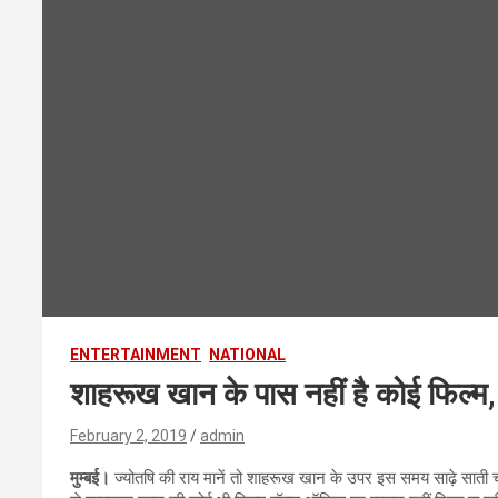
ENTERTAINMENT
NATIONAL
शाहरूख खान के पास नहीं है कोई फिल्म, घू
February 2, 2019
admin
मुम्बई।
ज्योतषि की राय मानें तो शाहरूख खान के उपर इस समय साढ़े साती 