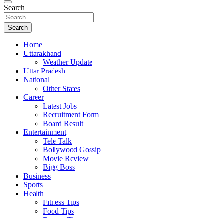
Search
Search
Home
Uttarakhand
Weather Update
Uttar Pradesh
National
Other States
Career
Latest Jobs
Recruitment Form
Board Result
Entertainment
Tele Talk
Bollywood Gossip
Movie Review
Bigg Boss
Business
Sports
Health
Fitness Tips
Food Tips