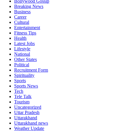
Bollywood Gossip
Breaking News
Business
Career
Cultural
Entertainment
Fitness Tips
Health
Latest Jobs
Lifestyle
National
Other States
Political
Recruitment Form
Spirituality
Sports
Sports News
Tech
Tele Talk
Tourism
Uncategorized
Uttar Pradesh
Uttarakhand
Uttarakhand news
Weather Update