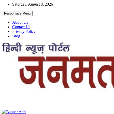
Skip
Saturday, August 8, 2026
to
content
Responsive Menu
About Us
Contact Us
Privacy Policy
Blog