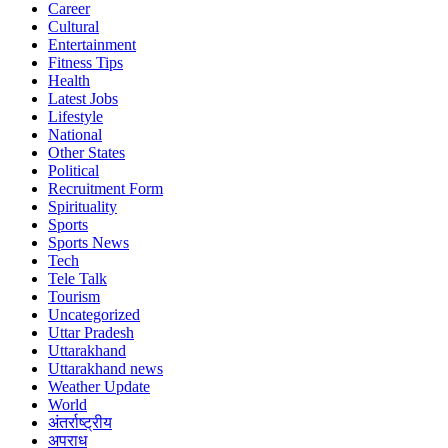
Career
Cultural
Entertainment
Fitness Tips
Health
Latest Jobs
Lifestyle
National
Other States
Political
Recruitment Form
Spirituality
Sports
Sports News
Tech
Tele Talk
Tourism
Uncategorized
Uttar Pradesh
Uttarakhand
Uttarakhand news
Weather Update
World
अंतर्राष्ट्रीय
अपराध