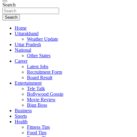
Search
Search
Home
Uttarakhand
Weather Update
Uttar Pradesh
National
Other States
Career
Latest Jobs
Recruitment Form
Board Result
Entertainment
Tele Talk
Bollywood Gossip
Movie Review
Bigg Boss
Business
Sports
Health
Fitness Tips
Food Tips