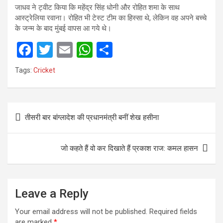
जाधव ने ट्वीट किया कि महेंद्र सिंह धोनी और रोहित शमा के साथ
आस्ट्रेलिया रवाना। रोहित भी टेस्ट टीम का हिस्सा थे, लेकिन वह अपने बच्चे
के जन्म के बाद मुंबई वापस आ गये थे।
F
T
E
W
S
a
wi
m
h
h
Tags:
Cricket
ce
tt
ail
at
ar
b
er
s
e
Post
o
A
तीसरी बार बांग्लादेश की प्रधानमंत्री बनीं शेख हसीना
navigation
o
p
k
p
जो कहते हैं वो कर दिखाते हैं प्रकाश राज: कमल हासन
Leave a Reply
Your email address will not be published.
Required fields
are marked
*